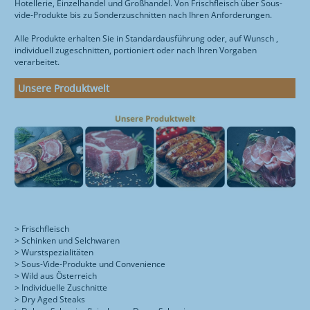
SORTIMENT
Hotellerie, Einzelhandel und Großhandel. Von Frischfleisch über Sous-
LOGISTIK-ZENTRUM
HUNDEFUTTER
RESTAURANT
ÜBER MOTEL
vide-Produkte bis zu Sonderzuschnitten nach Ihren Anforderungen.
WURSTTORTE
QUALITÄT
Alle Produkte erhalten Sie in Standardausführung oder, auf Wunsch ,
ZIMMER
ÜBER UNS
ÜBER RESTAURANT
individuell zugeschnitten, portioniert oder nach Ihren Vorgaben
verarbeitet.
FOTOGALERIE
FRÜHSTÜCK
ONLINE-SHOP
KONTAKT
Unsere Produktwelt
ANREISE
MITTAGSMENÜ & AKTIONEN
STANDORTE
RESTAURANT
SPEISENANGEBOT
GESCHICHTE
ENGLISH
WURSTTORTE
ZERTIFIZIERUNG
WISSENWERTES
SCHULBUFFET
OFFENE STELLEN
FEIERN
IMPRESSUM
ANREISE
> Frischfleisch
> Schinken und Selchwaren
> Wurstspezialitäten
TIERGARTEN
> Sous-Vide-Produkte und Convenience
> Wild aus Österreich
> Individuelle Zuschnitte
> Dry Aged Steaks