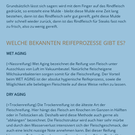
Grundsätzlich lässt sich sagen: wird mit dem Finger auf das Rindfleisch
gedrückt, so entsteht eine Mulde - bleibt diese Mulde eine Zeit lang
bestehen, dann ist das Rindfleisch sehr gut gereift, geht diese Mulde
sehr schnell wieder zurück, dann ist das Rindfleisch für Steaks fast noch
zu frisch, also zu wenig gereift.
WELCHE BEKANNTEN REIFEPROZESSE GIBT ES?
WET AGING
(=Nassreifung) Wet Aging bezeichnet die Reifung von Fleisch unter
Ausschluss von Luft im Vakuumbeutel. Natürliche fleischeigene
Milchsäurebakterien sorgen somit für die Fleischreifung. Der Vorteil
beim WET AGING ist der absolut hygienische Reifeprozess, sowie die
Möglichkeit alle beliebigen Fleischteile auf diese Weise reifen zu lassen.
DRY AGING
(=Trockenreifung) Die Trockenreifung ist die älteste Art der
Fleischreifung. Hier hängt das Fleisch am Knochen im Ganzen in Hälften
oder in Teilstücken ab. Deshalb wird diese Methode auch gerne als
"abhängen" bezeichnet. Die Fleischstruktur wird auch hier sehr mürbe
und durch den Wasserverlust intensiviert sich der Fleischgeschmack, der
auch eine leicht nussige Note annehmen kann. Bei dieser Reifung