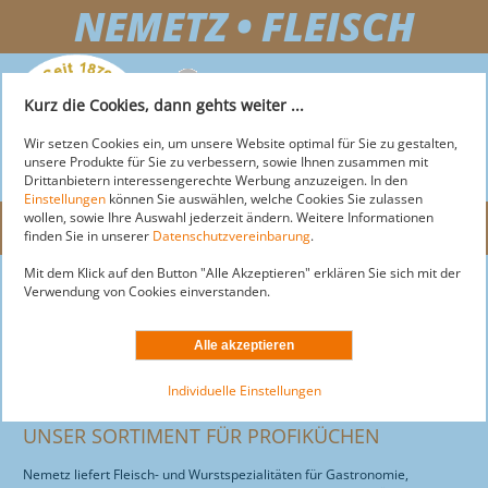
NEMETZ • FLEISCH
+43 2743 255 25
Kurz die Cookies, dann gehts weiter ...
OFFICE@NEMETZ-FLEISCH.AT
Wir setzen Cookies ein, um unsere Website optimal für Sie zu gestalten,
unsere Produkte für Sie zu verbessern, sowie Ihnen zusammen mit
Drittanbietern interessengerechte Werbung anzuzeigen. In den
Einstellungen
können Sie auswählen, welche Cookies Sie zulassen
wollen, sowie Ihre Auswahl jederzeit ändern. Weitere Informationen
Menü
finden Sie in unserer
Datenschutzvereinbarung
.
Mit dem Klick auf den Button "Alle Akzeptieren" erklären Sie sich mit der
NEMETZ-FLEISCH
Nemetz-Fleisch
Verwendung von Cookies einverstanden.
News
MARKT
ÜBER NEMETZ
Über Nemetz
AKTUELLE ANGEBOTE
LOGISTIK
ÜBER MARKT
Aktuelle Angebote
Individuelle Einstellungen
Sortiment
SORTIMENT
AKTIONEN
DOGS
ÜBER LOGISTIK
Service
UNSER SORTIMENT FÜR PROFIKÜCHEN
SERVICE
STANDORTE & ÖFFNUNGSZEITEN
LEISTUNGEN
MOTEL
ÜBER DOGS
Nemetz liefert Fleisch- und Wurstspezialitäten für Gastronomie,