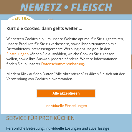
NEMETZ • FLEISCH
+43 2743 255 25
Kurz die Cookies, dann gehts weiter ...
OFFICE@NEMETZ-FLEISCH.AT
Wir setzen Cookies ein, um unsere Website optimal für Sie zu gestalten,
unsere Produkte für Sie zu verbessern, sowie Ihnen zusammen mit
Drittanbietern interessengerechte Werbung anzuzeigen. In den
Einstellungen
können Sie auswählen, welche Cookies Sie zulassen
wollen, sowie Ihre Auswahl jederzeit ändern. Weitere Informationen
Menü
finden Sie in unserer
Datenschutzvereinbarung
.
Mit dem Klick auf den Button "Alle Akzeptieren" erklären Sie sich mit der
NEMETZ-FLEISCH
Nemetz-Fleisch
Verwendung von Cookies einverstanden.
News
MARKT
ÜBER NEMETZ
Über Nemetz
AKTUELLE ANGEBOTE
LOGISTIK
ÜBER MARKT
Aktuelle Angebote
Individuelle Einstellungen
Sortiment
SORTIMENT
AKTIONEN
DOGS
ÜBER LOGISTIK
Service
SERVICE FÜR PROFIKÜCHEN
SERVICE
STANDORTE & ÖFFNUNGSZEITEN
LEISTUNGEN
MOTEL
ÜBER DOGS
Persönliche Betreuung. Individuelle Lösungen und zuverlässige