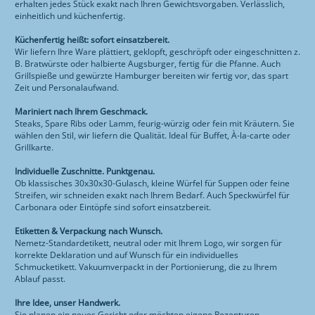
erhalten jedes Stück exakt nach Ihren Gewichtsvorgaben. Verlässlich,
einheitlich und küchenfertig.
Küchenfertig heißt: sofort einsatzbereit.
Wir liefern Ihre Ware plättiert, geklopft, geschröpft oder eingeschnitten z.
B. Bratwürste oder halbierte Augsburger, fertig für die Pfanne. Auch
Grillspieße und gewürzte Hamburger bereiten wir fertig vor, das spart
Zeit und Personalaufwand.
Mariniert nach Ihrem Geschmack.
Steaks, Spare Ribs oder Lamm, feurig-würzig oder fein mit Kräutern. Sie
wählen den Stil, wir liefern die Qualität. Ideal für Buffet, À-la-carte oder
Grillkarte.
Individuelle Zuschnitte. Punktgenau.
Ob klassisches 30x30x30-Gulasch, kleine Würfel für Suppen oder feine
Streifen, wir schneiden exakt nach Ihrem Bedarf. Auch Speckwürfel für
Carbonara oder Eintöpfe sind sofort einsatzbereit.
Etiketten & Verpackung nach Wunsch.
Nemetz-Standardetikett, neutral oder mit Ihrem Logo, wir sorgen für
korrekte Deklaration und auf Wunsch für ein individuelles
Schmucketikett. Vakuumverpackt in der Portionierung, die zu Ihrem
Ablauf passt.
Ihre Idee, unser Handwerk.
Sie planen ein neues Gericht oder möchten eigene Rezepturen