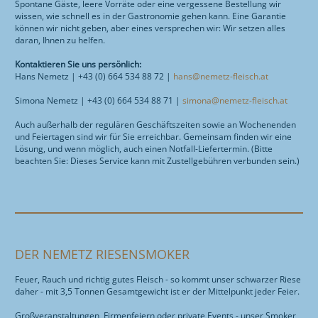
Spontane Gäste, leere Vorräte oder eine vergessene Bestellung wir
wissen, wie schnell es in der Gastronomie gehen kann. Eine Garantie
können wir nicht geben, aber eines versprechen wir: Wir setzen alles
daran, Ihnen zu helfen.
Kontaktieren Sie uns persönlich:
Hans Nemetz | +43 (0) 664 534 88 72 |
hans@nemetz-fleisch.at
Simona Nemetz | +43 (0) 664 534 88 71 |
simona@nemetz-fleisch.at
Auch außerhalb der regulären Geschäftszeiten sowie an Wochenenden
und Feiertagen sind wir für Sie erreichbar. Gemeinsam finden wir eine
Lösung, und wenn möglich, auch einen Notfall-Liefertermin. (Bitte
beachten Sie: Dieses Service kann mit Zustellgebühren verbunden sein.)
DER NEMETZ RIESENSMOKER
Feuer, Rauch und richtig gutes Fleisch - so kommt unser schwarzer Riese
daher - mit 3,5 Tonnen Gesamtgewicht ist er der Mittelpunkt jeder Feier.
Großveranstaltungen, Firmenfeiern oder private Events - unser Smoker