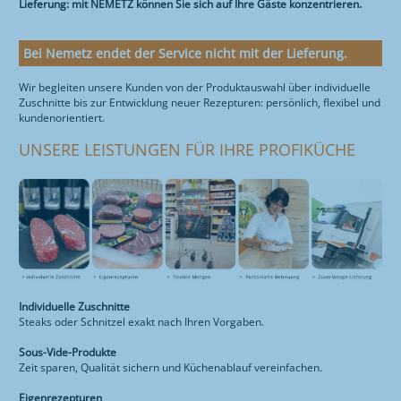
SORTIMENT
Lieferung: mit NEMETZ können Sie sich auf Ihre Gäste konzentrieren.
LOGISTIK-ZENTRUM
HUNDEFUTTER
RESTAURANT
ÜBER MOTEL
WURSTTORTE
QUALITÄT
ZIMMER
Bei Nemetz endet der Service nicht mit der Lieferung.
ÜBER UNS
ÜBER RESTAURANT
FOTOGALERIE
Wir begleiten unsere Kunden von der Produktauswahl über individuelle
FRÜHSTÜCK
ONLINE-SHOP
KONTAKT
Zuschnitte bis zur Entwicklung neuer Rezepturen: persönlich, flexibel und
kundenorientiert.
ANREISE
MITTAGSMENÜ & AKTIONEN
STANDORTE
UNSERE LEISTUNGEN FÜR IHRE PROFIKÜCHE
RESTAURANT
SPEISENANGEBOT
GESCHICHTE
ENGLISH
WURSTTORTE
ZERTIFIZIERUNG
WISSENWERTES
SCHULBUFFET
OFFENE STELLEN
FEIERN
IMPRESSUM
ANREISE
Individuelle Zuschnitte
Steaks oder Schnitzel exakt nach Ihren Vorgaben.
TIERGARTEN
Sous-Vide-Produkte
Zeit sparen, Qualität sichern und Küchenablauf vereinfachen.
Eigenrezepturen